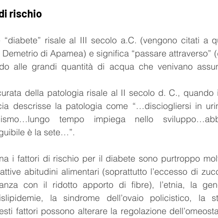
di rischio
e “diabete” risale al III secolo a.C. (vengono citati a q
 Demetrio di Apamea) e significa “passare attraverso” (
ndo alle grandi quantità di acqua che venivano assunt
rata della patologia risale al II secolo d. C., quando 
a descrisse la patologia come “…disciogliersi in urina
nismo…lungo tempo impiega nello sviluppo…abbr
guibile è la sete…”.
a i fattori di rischio per il diabete sono purtroppo molt
e cattive abitudini alimentari (soprattutto l’eccesso di zuc
nza con il ridotto apporto di fibre), l’etnia, la genet
islipidemie, la sindrome dell’ovaio policistico, la st
sti fattori possono alterare la regolazione dell’omeostas