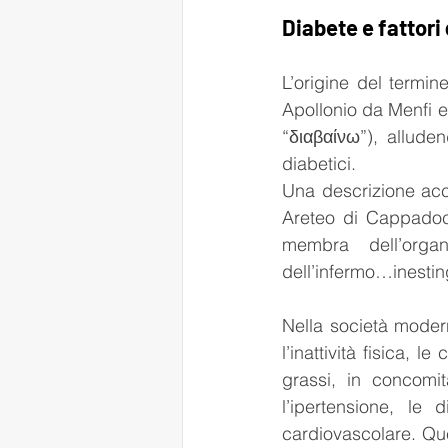
Diabete e fattori 
L’origine del termin
Apollonio da Menfi e
“διαβαίνω”), allude
diabetici. 
Una descrizione accu
Areteo di Cappadoci
membra dell’orga
dell’infermo…inestin
Nella società modern
l’inattività fisica, l
grassi, in concomita
l’ipertensione, le d
cardiovascolare. Que