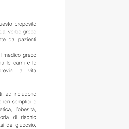
uesto proposito 
dal verbo greco 
e dai pazienti 
il medico greco 
 le carni e le 
evia la vita 
i, ed includono 
cheri semplici e 
ica, l’obesità, 
oria di rischio 
i del glucosio, 