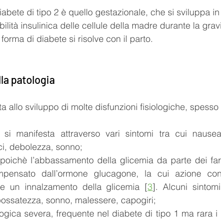
abete di tipo 2 è quello gestazionale, che si sviluppa in 
bilità insulinica delle cellule della madre durante la gra
orma di diabete si risolve con il parto.
la patologia
rta allo sviluppo di molte disfunzioni fisiologiche, spesso
 si manifesta attraverso vari sintomi tra cui nausea,
ci, debolezza, sonno;
, poichè l’abbassamento della glicemia da parte dei fa
pensato dall’ormone glucagone, la cui azione contr
tte un innalzamento della glicemia [
3
]. Alcuni sintomi 
ossatezza, sonno, malessere, capogiri;
gica severa, frequente nel diabete di tipo 1 ma rara i q