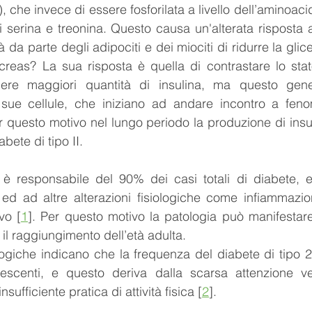
, che invece di essere fosforilata a livello dell’aminoacid
 di serina e treonina. Questo causa un'alterata risposta 
à da parte degli adipociti e dei miociti di ridurre la glic
creas? La sua risposta è quella di contrastare lo stat
ere maggiori quantità di insulina, ma questo gen
 sue cellule, che iniziano ad andare incontro a fenom
er questo motivo nel lungo periodo la produzione di insu
bete di tipo II.
2 è responsabile del 90% dei casi totali di diabete, e
tà ed ad altre alterazioni fisiologiche come infiammaz
vo [
1
]. Per questo motivo la patologia può manifestare 
il raggiungimento dell’età adulta. 
ogiche indicano che la frequenza del diabete di tipo 2 
scenti, e questo deriva dalla scarsa attenzione ver
nsufficiente pratica di attività fisica [
2
].