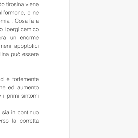
o tirosina viene 
all’ormone, e ne 
emia . Cosa fa a 
o iperglicemico 
era un enorme 
eni apoptotici 
lina può essere 
d è fortemente 
ione ed aumento 
i primi sintomi 
sia in continuo 
so la corretta 