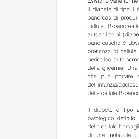
Esistono varie forme 
Il diabete di tipo 1 
pancreas di produrre
cellule B-pancreat
autoanticorpi (diabe
pancreatiche è dovu
presenza di cellule
periodica auto-sommi
della glicemia. Una 
che può portare a
dell'infanzia/adolesc
delle cellule B-panc
Il diabete di tipo 
patologico definito 
delle cellule bersagl
di una molecola che