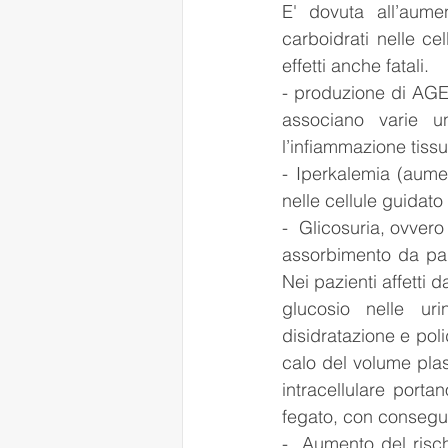
E' dovuta all’aumen
carboidrati nelle cel
effetti anche fatali. 
- produzione di AGE 
associano varie u
l’infiammazione tissu
- Iperkalemia (aume
nelle cellule guidato
-  Glicosuria, ovver
assorbimento da part
Nei pazienti affetti 
glucosio nelle uri
disidratazione e pol
calo del volume plasm
intracellulare portan
fegato, con conseg
-  Aumento del risch