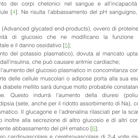
to dei corpi chetonici nel sangue e all’incapacità 
lule [
4
]. Ne risulta l’abbassamento del pH sanguigno,
(Advanced glycated end-products), ovvero di proteine e 
nità di glucosio che ne modificano la funzione
tale e il danno ossidativo [
5
];
nto del potassio plasmatico), dovuta al mancato uptak
 dall’insulina, che può causare aritmie cardiache;
o l’aumento del glucosio plasmatico in concomitanza con
e delle cellule muscolari o adipose porta alla sua esc
da diabete mellito sarà dunque molto probabile constatar
ne. Questo indurrà l’aumento della diuresi (poliur
idipsia (sete, anche per il ridotto assorbimento di Na), 
atico. Il glucagone e l’adrenalina rilasciati per la scar
o inoltre alla secrezione di altro glucosio e di altri cor
uente abbassamento del pH ematico [
6
];
io cardiovascolare e cerebrovascolare di 2-4 volte risp