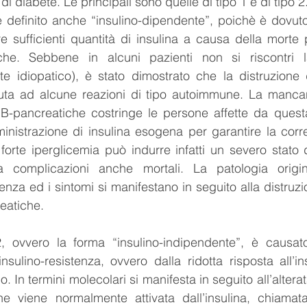
di diabete. Le principali sono quelle di tipo 1 e di tipo 2
è definito anche “insulino-dipendente”, poichè è dovuto a
 sufficienti quantità di insulina a causa della morte 
iche. Sebbene in alcuni pazienti non si riscontri 
te idiopatico), è stato dimostrato che la distruzione 
ta ad alcune reazioni di tipo autoimmune. La mancanz
 B-pancreatiche costringe le persone affette da questa
nistrazione di insulina esogena per garantire la corre
forte iperglicemia può indurre infatti un severo stato d
 complicazioni anche mortali. La patologia origin
enza ed i sintomi si manifestano in seguito alla distruz
reatiche.
2, ovvero la forma “insulino-indipendente”, è causat
insulino-resistenza, ovvero dalla ridotta risposta all’in
io. In termini molecolari si manifesta in seguito all’altera
 viene normalmente attivata dall’insulina, chiamata 