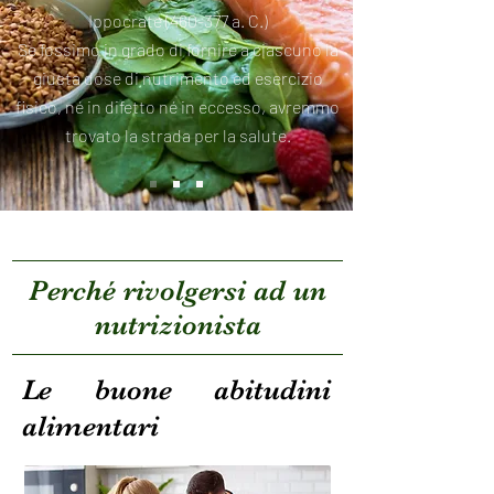
Ippocrate (460-377 a. C.)
Se fossimo in grado di fornire a ciascuno la
giusta dose di nutrimento ed esercizio
fisico, né in difetto né in eccesso, avremmo
trovato la strada per la salute.
Perché rivolgersi ad un
nutrizionista
Le buone abitudini
alimentari